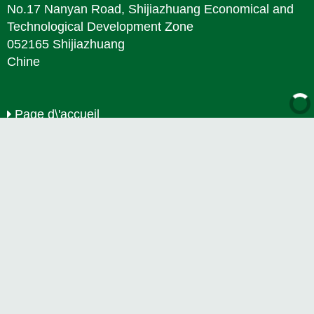
No.17 Nanyan Road, Shijiazhuang Economical and
Technological Development Zone
052165 Shijiazhuang
Chine
Page d\'accueil
A propos de nous
Lame de diamant
Outils pour taillage de diamants
Couronnes diamantées
Lames TCT
Outils électriques
Brasés sous vide
Contact
+86-311-86542299