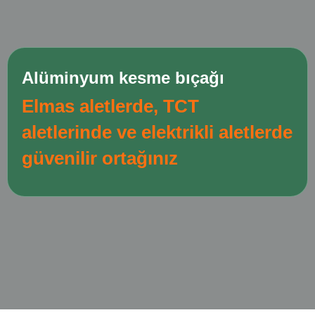
Alüminyum kesme bıçağı
Elmas aletlerde, TCT
aletlerinde ve elektrikli aletlerde
güvenilir ortağınız