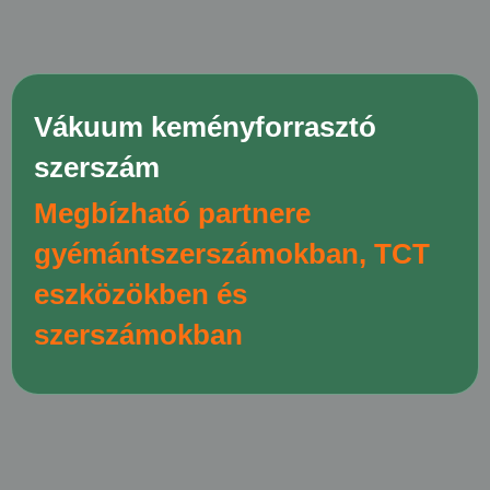
Vákuum keményforrasztó
szerszám
Megbízható partnere
gyémántszerszámokban, TCT
eszközökben és
szerszámokban